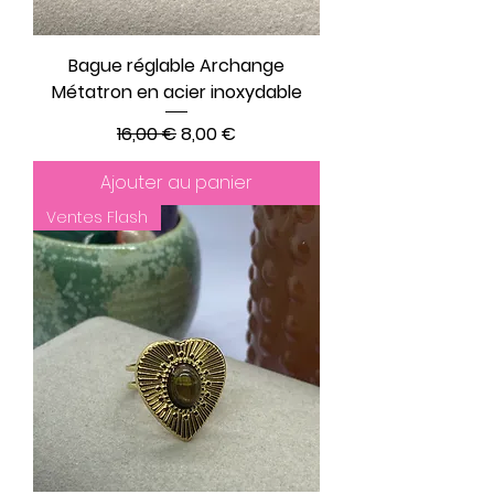
Bague réglable Archange
Métatron en acier inoxydable
Prix original
Prix promotionnel
16,00 €
8,00 €
Ajouter au panier
Ventes Flash