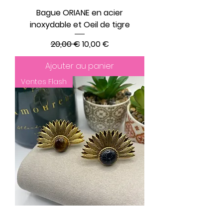
Bague ORIANE en acier
inoxydable et Oeil de tigre
Prix original
Prix promotionnel
20,00 €
10,00 €
Ajouter au panier
Ventes Flash
Bague ANNE en acier inoxydable