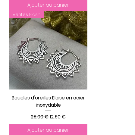
Ajouter au panier
Ventes Flash
Boucles d'oreilles Eloise en acier
inoxydable
Prix original
Prix promotionnel
25,00 €
12,50 €
Ajouter au panier