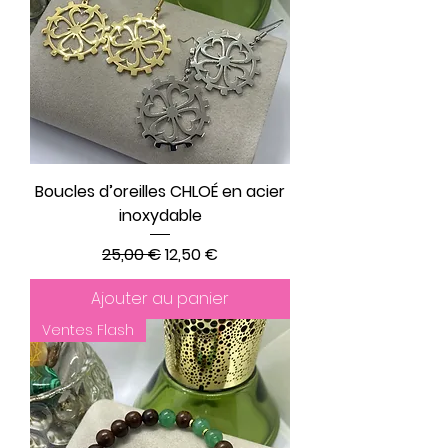
Boucles d’oreilles CHLOÉ en acier
inoxydable
Prix original
Prix promotionnel
25,00 €
12,50 €
Ajouter au panier
Ventes Flash