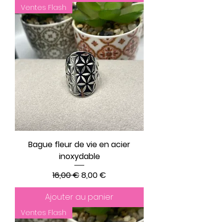
Ventes Flash
Bague fleur de vie en acier
inoxydable
Prix original
Prix promotionnel
16,00 €
8,00 €
Ajouter au panier
Ventes Flash