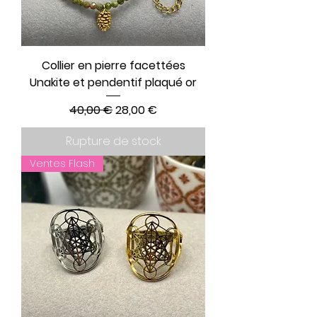
Collier en pierre facettées
Unakite et pendentif plaqué or
Prix original
Prix promotionnel
40,00 €
28,00 €
Rupture de stock
Ventes Flash