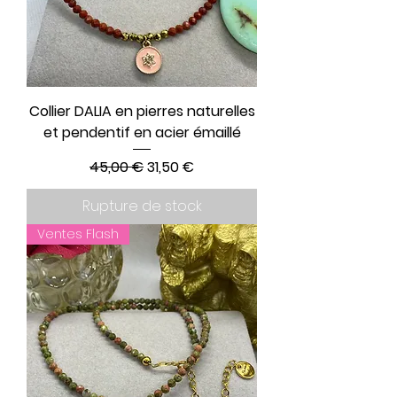
Collier DALIA en pierres naturelles
et pendentif en acier émaillé
Prix original
Prix promotionnel
45,00 €
31,50 €
Rupture de stock
Ventes Flash