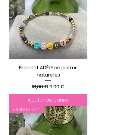
Bracelet ADÈLE en pierres
naturelles
Prix original
Prix promotionnel
18,00 €
9,00 €
Ajouter au panier
Ventes Flash