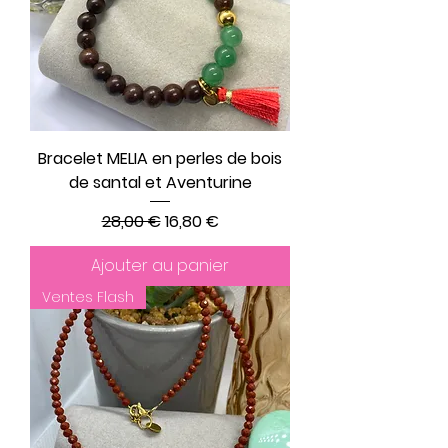
Bracelet MELIA en perles de bois
de santal et Aventurine
Prix original
Prix promotionnel
28,00 €
16,80 €
Ajouter au panier
Ventes Flash