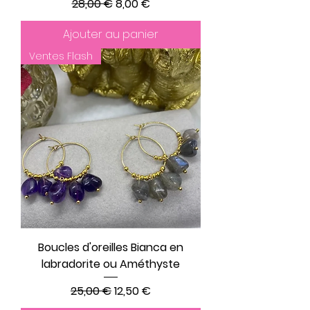
Prix original
Prix promotionnel
28,00 €
8,00 €
Ajouter au panier
Ventes Flash
Boucles d'oreilles Bianca en
labradorite ou Améthyste
Prix original
Prix promotionnel
25,00 €
12,50 €