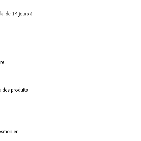
ai de 14 jours à
re.
u des produits
osition en