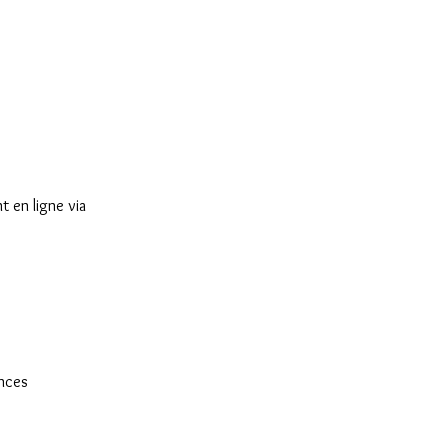
t en ligne via
ances