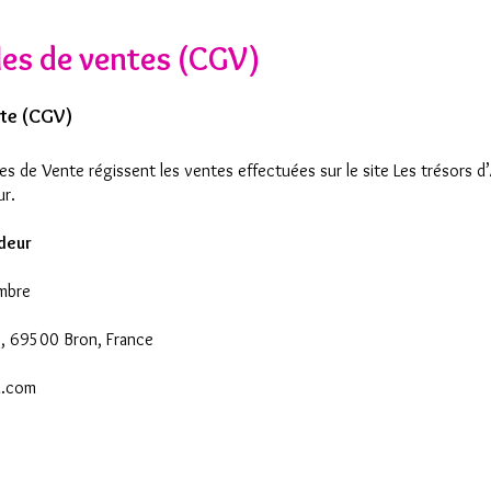
les de ventes (CGV)
nte (CGV)
s de Vente régissent les ventes effectuées sur le site Les trésors d
ur.
ndeur
Ambre
s, 69500 Bron, France
l.com