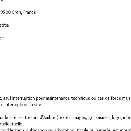
69500 Bron, France
titia
com
t, sauf interruption pour maintenance technique ou cas de force majeu
d’interruption du site.
 le site Les trésors d’Ambre (textes, images, graphismes, logo, icôn
ntellectuelle.
odification, publication ou adaptation, totale ou partielle, est inter