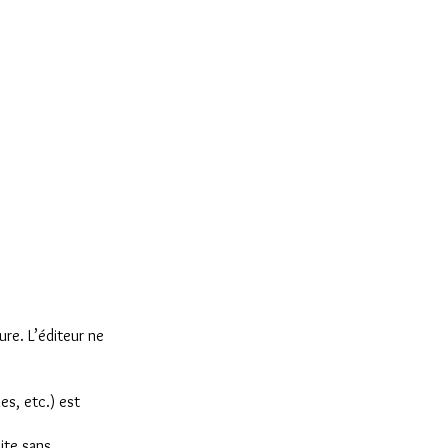
re. L’éditeur ne
es, etc.) est
dite sans